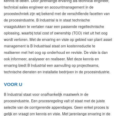
kennis te delen. Door jarenlange ervaring als technical engineer,
technical sales engineer en accountmanagement in de
WISSELAAR
procestechniek zijn wij bekend met de verschillende facetten van
de procesindustrie. B Industrial is in staat technische
NIEUWS
vraagstukken te vertalen naar een passende regeltechnische
oplossing, waarbij total cost of ownership (TCO) niet uit het oog
wordt verloren. Met de ervaring en visie op gebied van plant asset
SAMENWERKING SITOMATIC
CONTACT
management is B Industriaal staat om kostenreductie te
realiseren met het oog op onderhoud en revisie. De visie is dan
B INDUSTRIAL EN DE ALPE D'HUZES 2018
ook informeer, analyseer en realiseer. Met deze kennis en
ervaring biedt B Industrial een aanvulling op projectteams,
PRESENTATIE BIJ CLAFIS TE HEERENVEEN
technische diensten en installatie bedrijven in de procesindustrie.
VOOR U
SPONSORING NOORD VELUWE BOYS
B Industrial staat voor onafhankelijk maatwerk in de
procesindustrie. Een procesregeling valt of staat met de juiste
SAMENWERKING SPIRALEX
selectie van de corrigerende appendages. Geen enkel proces is
gelijk en vraagt om kennis en visie. Met jarenlange ervaring in de
WISSELAAR VOOR BIOGAS SKID